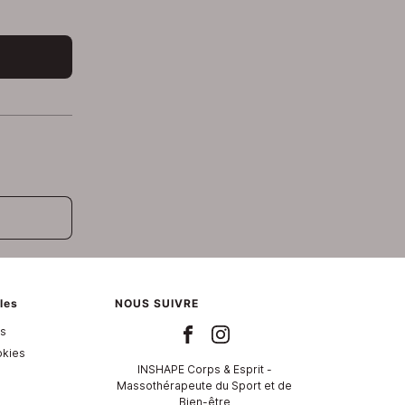
les
NOUS SUIVRE
es
okies
INSHAPE Corps & Esprit -
Massothérapeute du Sport et de
Bien-être