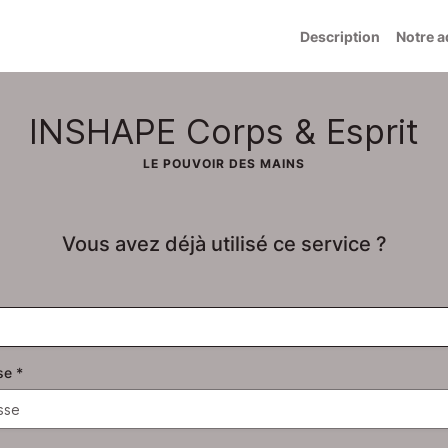
Description
Notre a
INSHAPE Corps & Esprit
LE POUVOIR DES MAINS
Vous avez déjà utilisé ce service ?
se
*